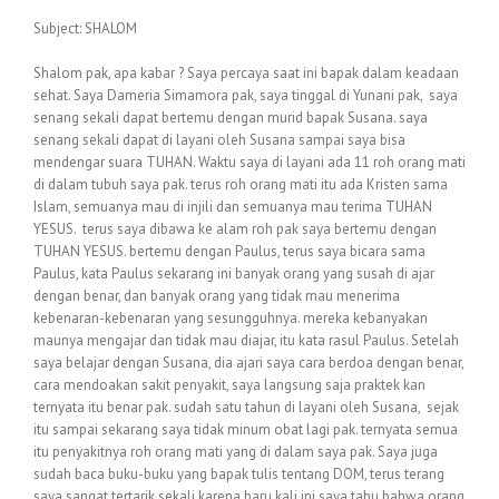
Subject: SHALOM
Shalom pak, apa kabar ? Saya percaya saat ini bapak dalam keadaan
sehat. Saya Dameria Simamora pak, saya tinggal di Yunani pak, saya
senang sekali dapat bertemu dengan murid bapak Susana. saya
senang sekali dapat di layani oleh Susana sampai saya bisa
mendengar suara TUHAN. Waktu saya di layani ada 11 roh orang mati
di dalam tubuh saya pak. terus roh orang mati itu ada Kristen sama
Islam, semuanya mau di injili dan semuanya mau terima TUHAN
YESUS. terus saya dibawa ke alam roh pak saya bertemu dengan
TUHAN YESUS. bertemu dengan Paulus, terus saya bicara sama
Paulus, kata Paulus sekarang ini banyak orang yang susah di ajar
dengan benar, dan banyak orang yang tidak mau menerima
kebenaran-kebenaran yang sesungguhnya. mereka kebanyakan
maunya mengajar dan tidak mau diajar, itu kata rasul Paulus. Setelah
saya belajar dengan Susana, dia ajari saya cara berdoa dengan benar,
cara mendoakan sakit penyakit, saya langsung saja praktek kan
ternyata itu benar pak. sudah satu tahun di layani oleh Susana, sejak
itu sampai sekarang saya tidak minum obat lagi pak. ternyata semua
itu penyakitnya roh orang mati yang di dalam saya pak. Saya juga
sudah baca buku-buku yang bapak tulis tentang DOM, terus terang
saya sangat tertarik sekali karena baru kali ini saya tahu bahwa orang