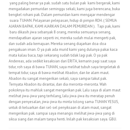
yang paling benar ya pak. sudah satu bulan pak kami bergerak, kami
mengadakan pemuridan seminggu sekali, kami juga berencana, buka
bengkel rohani pak. Dalam pemuridan kami mengajar mendengar
suara TUHAN. Pelayanan pelepasan, hidup di pimpin ROH. ( SEMUA
AJARAN BAPAK, KAMI AJARKAN DALAM PEMURIDAN ). Tapi pak, kami
baru dikasih jiwa sebanyak 8 orang, mereka semuanya senang,
mendapatkan ajaran seperti ini, mereka sudah mulai mengerti pak,
dan sudah ada kemajuan. Mereka senang diajarkan doa-doa
pengakuan iman. O ya pak ada murid kami yang dulunya pakai kaca
mata kalau baca, tapi sekarang sudah tidak lagi pak. O ya pak
Andereas, ada sedikit kesaksian dari ERITA, kemarin pagi saat saya
tidur, roh saya di bawa TUHAN, saya melihat tubuh saya tergeletak di
tempat tidur, saya di bawa melihat Abadon, dan ke alam maut.
Abadon itu sangat mengerikan sekali, saya sampai takut pak.
Ternyata Abadon itu dirantai, dan dia meronta-meronta. Wah
pokoknya itu mahluk sangat mengerikan pak. Lalu saya di alam maut
melihat jiwa-jiwa yang terhilang, lalu jiwa-jiwa itu meratap penuh
dengan penyesalan, jiwa-jiwa itu minta tolong sama TUHAN YESUS,
untuk di keluarkan dari sel-sel penyiksaan di alam maut, sangat
mengerikan pak. sampai saya menangis melihat jiwa-jiwa yang di
siksa siang dan malam tanpa henti. Inilah pak kesaksian saya. GBU.