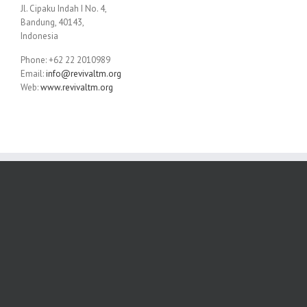
Jl. Cipaku Indah I No. 4,
Bandung, 40143,
Indonesia
Phone: +62 22 2010989
Email:
info@revivaltm.org
Web:
www.revivaltm.org