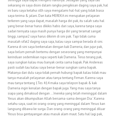
sehingga saya dapat mengerti nantinya. Sebagian yang saya tau
sekarang ini saya disini dalam rangka pengikisan daging saya pak, hal
ini baru saya ketahui stlh saya mengalami hal-hal yang tidak biasa
saya terima & jalani. Dan kata MEREKA ini merupakan pelajaran
terkeren yang saya dapat, masalah harga diri pak, itu salah satu hal
yang benar-benar harus dikikis habis dari saya, karena tanpa saya
sadari ternyata saya masih punya harga diri yang teramat sangat
tinggi, sampai2 saya harus dikirim di sini pak. Tapi tidak cuma
masalah sifat2 daging saya saja, kalau saya sampai berada di sini.
Karena di sini saya berkenalan dengan kak Dameria, dan jujur pak,
saya belum pernah bertemu dengan seseorang yang mempunyai
kerinduan sedemikian rupa seperti kak Dameria. Terus terang pak,
saya sungkan kalau mau banyak cerita sama bapak. Pak Andereas
pasti sudah tau kalau saya benar-benar sungkan sama bapak.
Makanya dari dulu saya tidak pernah hubungi bapak kalau tidak mau
tanya masalah pelayanan atau tanya tentang Firman. Karena saya
mau tanya tentang 1Tes 4:14 maka saya telepon bapak & kak
Dameria ingin kenalan dengan bapak juga. Yang mau saya tanya
siapa yang dimaksud dengan …’mereka yang telah meninggal dalam
Yesus akan dikumpulkan Allah bersama-sama dengan Dia ‘. Karena
setahu saya, saat ini orang-orang yang meninggal dalam Yesus kan
langsung dibawa ke surga. Dan orang-orang yang meninggal diluar
Yesus bisa gentayangan atau masuk alam maut. Satu hal lagi pak,