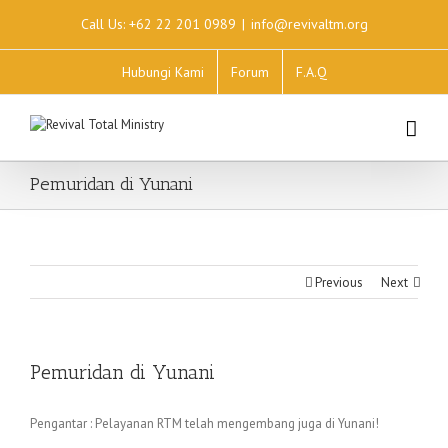
Call Us: +62 22 201 0989
|
info@revivaltm.org
Hubungi Kami
Forum
F.A.Q
Pemuridan di Yunani
Previous
Next
Pemuridan di Yunani
Pengantar : Pelayanan RTM telah mengembang juga di Yunani!