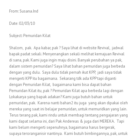
From: Susana.Ind
Date: 02/03/10
Subject: Pemuridan Kilat
Shalom, pak. Apa kabar, pak ? Saya lihat di website Revival, jadwal
bapak padat sekali. Menyenangkan sekali melihat kemajuan Revival
di sana, pak. Kami juga ingin maju disini. Banyak perubahan ya pak,
dalam sistem pemuridan? Saya lihat bahan pemuridan juga berbeda
dengan yang dulu. Saya dulu tidak pernah ikut KPP, jadi saya tidak
mengerti KPP itu bagaimana. Sekarang tdk ada KPP tapi diganti
dengan Pemuridan Kilat, bagaimana kami bisa dapat bahan
Pemuridan Kilat itu, pak ? Pemuridan Kilat apa berbeda lagi dengan
Lokakarya yang bapak adakan? Kami juga butuh bahan untuk
pemuridan, pak. Karena nanti bahan2 itu juga yang akan dipakai oleh
mereka yang saat ini belajar pemuridan, untuk memuridkan yang lain.
Terus terang pak, kami rindu untuk membagi tentang pengajaran yang
kami dapat selama ini, dari Pak Andereas & juga dari MEREKA. Tapi
kami belum mengerti sepenuhnya, bagaimana harus bergerak,
supaya teroranganisir nantinya. Kami butuh bimbingannya, pak, untuk